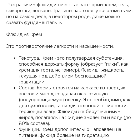
Разграничим флюид и смежные категории: крем, гель,
сыворотки, лосьоны. Границы часто кажутся размытыми,
но на самом деле, в некотором роде, даже можно
сказать фундаментальны.
Флюид vs. крем
Это противостояние легкости и насыщенности.
Текстура. Крем - это полутвердая субстанция,
способная держать форму (образует “пики”, как
крем для торта, например). Флюид - жидкость,
текущая под действием беспощадной
гравитации.
Состав. Кремы строятся на каркасе из твердых
восков и масел, создавая окклюзивную
(полупроницаемую) пленку. Это необходимо, как
для сухой кожи, так и для склонной к жирности,
теряющей влагу. Флюиды же берут минимум
жиров, полагаясь на жидкие эмоленты и воду (до
80% состава).
Функции. Крем дополнительно направлен на
питание, флюид больше на гидратацию