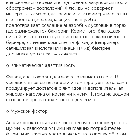
классического крема иногда чревато закупоркой пор и
обострением воспалений. Флюиды не содержат
минеральных масел, ланолина или, к примеру масла ши
в концентрациях, создающих пленку. Это
предотвращает создание анаэробных условий в порах,
где размножаются бактерии. Кроме того, благодаря
низкой вязкости и отсутствию плотного окклюзивного
барьера, активные компоненты флюида (например,
салициловая кислота или ниацинамид) быстрее
достигают устьев сальных желез.
⬗ Климатическая адаптивность
Флюид очень хорош для жаркого климата и лета. В
условиях высокой влажности и температуры кожа сама
продуцирует достаточно липидов, и дополнительная
жировая нагрузка от крема ни к чему. Флюид на водной
основе не препятствует потоотделению.
⬗ Мужской фактор
Анализ рынка показывает интересную закономерность:
мужчины являются одними из главных потребителей
флюидных текстур, часто даже не подозревая об этом.