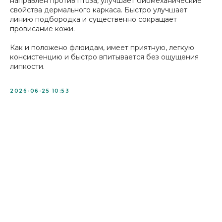
направлен против птоза, улучшает биомеханические
свойства дермального каркаса. Быстро улучшает
линию подбородка и существенно сокращает
провисание кожи.
Как и положено флюидам, имеет приятную, легкую
консистенцию и быстро впитывается без ощущения
липкости.
2026-06-25 10:53
О бренде
Каталог
Схема ухода
Доставка и
оплата
Дистрибьюторам
Блог
Контакты