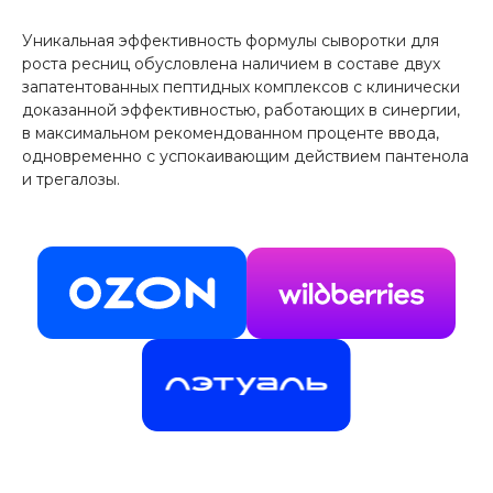
Уникальная эффективность формулы сыворотки для
роста ресниц обусловлена наличием в составе двух
запатентованных пептидных комплексов с клинически
доказанной эффективностью, работающих в синергии,
в максимальном рекомендованном проценте ввода,
одновременно с успокаивающим действием пантенола
и трегалозы.
Действие
и результат
Активация и ускорение
естественного роста ресниц
Мощная стимуляция синтеза
кератина
Замедление атрофии