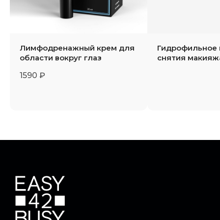
Политика конфиденциальности
Пользовательское соглашение
Лимфодренажный крем для
Гидрофильное 
области вокруг глаз
снятия макияж
Договор оферты
1590 ₽
Наверх