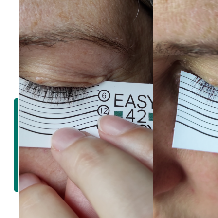
О бренде
Каталог
Схема ухода
Доставка и
оплата
Дистрибьюторам
Блог
Контакты
Телефон
+7 499 288-73-57
Почта
e42b.sales@fdacompany.ru